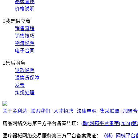
品牌查找
价格说明

我是供应商
销售流程
销售技巧
物流说明
电子合同

售后服务
退款说明
退换货保障
发票
纠纷处理
关于金利达
|
联系我们
|
人才招聘
|
法律申明
|
集采联盟
|
加盟合
药品网络交易第三方平台备案凭证：
(赣)网药平台备字[2024]第00
医疗器械网络交易服务第三方平台备案凭证：
（赣）网械平台备字[