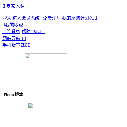

商家入驻
登录
,
进入会员系统
|
免费注册
我的采购计划
0



我的收藏
监管系统
帮助中心


网站导航


手机版下载


iPhone版本