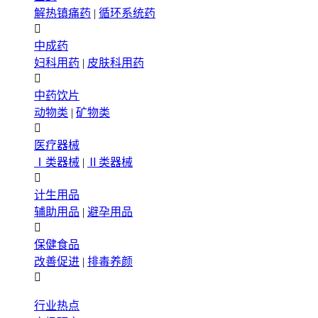
解热镇痛药
|
循环系统药

中成药
妇科用药
|
皮肤科用药

中药饮片
动物类
|
矿物类

医疗器械
Ⅰ类器械
|
Ⅱ类器械

计生用品
辅助用品
|
避孕用品

保健食品
改善促进
|
排毒养颜

行业热点