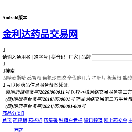
Android版本
金利达药品交易网

请输入通用名 | 准字号 | 拼音码 | 厂家 | 品牌


搜索
固精麦斯哈
感冒颗
诺氟沙星胶
辛伐他汀片
护肝片
板蓝根
盐酸

互联网药品信息服务备案凭证：
赣网药械信备字[2026]000011号
医疗器械网络交易服务第三方
(赣)网械平台备字[2018]第00001号
药品网络交易第三方平台
(赣)网药平台备字[2024]第000001-000号
商品分类

首页
药控销
药招标
药集采
种植户专栏
资讯频道
网上药交会
西药