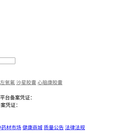
左氧氟
沙星胶囊
心脑康胶囊
平台备案凭证：
备案凭证：
中药材市场
健康商城
质量公告
法律法规