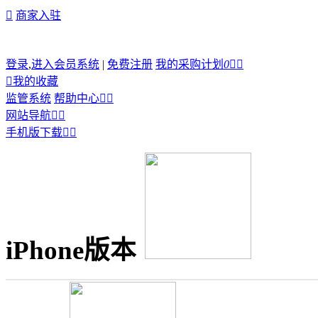

商家入驻
登录
,
进入会员系统
|
免费注册
我的采购计划
0



我的收藏
监管系统
帮助中心


网站导航


手机版下载


iPhone版本