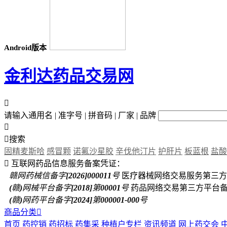
Android版本
金利达药品交易网

请输入通用名 | 准字号 | 拼音码 | 厂家 | 品牌


搜索
固精麦斯哈
感冒颗
诺氟沙星胶
辛伐他汀片
护肝片
板蓝根
盐酸

互联网药品信息服务备案凭证：
赣网药械信备字[2026]000011号
医疗器械网络交易服务第三方
(赣)网械平台备字[2018]第00001号
药品网络交易第三方平台
(赣)网药平台备字[2024]第000001-000号
商品分类

首页
药控销
药招标
药集采
种植户专栏
资讯频道
网上药交会