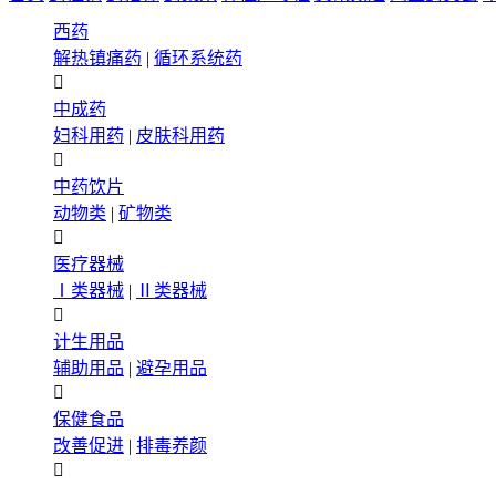
西药
解热镇痛药
|
循环系统药

中成药
妇科用药
|
皮肤科用药

中药饮片
动物类
|
矿物类

医疗器械
Ⅰ类器械
|
Ⅱ类器械

计生用品
辅助用品
|
避孕用品

保健食品
改善促进
|
排毒养颜
