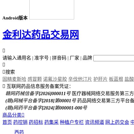
Android版本
金利达药品交易网

请输入通用名 | 准字号 | 拼音码 | 厂家 | 品牌


搜索
固精麦斯哈
感冒颗
诺氟沙星胶
辛伐他汀片
护肝片
板蓝根
盐酸

互联网药品信息服务备案凭证：
赣网药械信备字[2026]000011号
医疗器械网络交易服务第三方
(赣)网械平台备字[2018]第00001号
药品网络交易第三方平台
(赣)网药平台备字[2024]第000001-000号
商品分类

首页
药控销
药招标
药集采
种植户专栏
资讯频道
网上药交会
西药