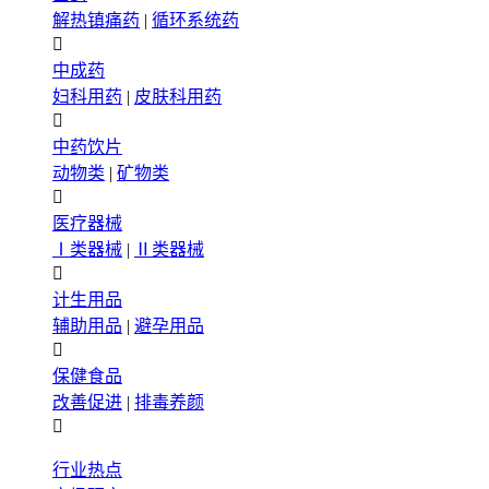
解热镇痛药
|
循环系统药

中成药
妇科用药
|
皮肤科用药

中药饮片
动物类
|
矿物类

医疗器械
Ⅰ类器械
|
Ⅱ类器械

计生用品
辅助用品
|
避孕用品

保健食品
改善促进
|
排毒养颜

行业热点