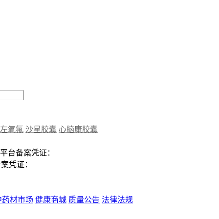
左氧氟
沙星胶囊
心脑康胶囊
平台备案凭证：
备案凭证：
中药材市场
健康商城
质量公告
法律法规