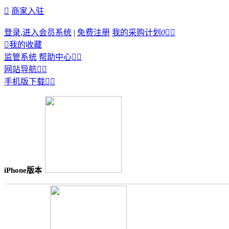

商家入驻
登录
,
进入会员系统
|
免费注册
我的采购计划
0



我的收藏
监管系统
帮助中心


网站导航


手机版下载


iPhone版本