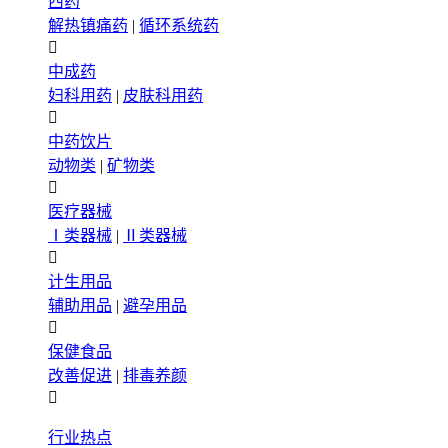
西药
解热镇痛药
|
循环系统药

中成药
妇科用药
|
皮肤科用药

中药饮片
动物类
|
矿物类

医疗器械
Ⅰ类器械
|
Ⅱ类器械

计生用品
辅助用品
|
避孕用品

保健食品
改善促进
|
排毒养颜

行业热点