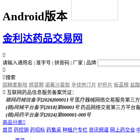
Android版本
金利达药品交易网

请输入通用名 | 准字号 | 拼音码 | 厂家 | 品牌


搜索
固精麦斯哈
感冒颗
诺氟沙星胶
辛伐他汀片
护肝片
板蓝根
盐酸

互联网药品信息服务备案凭证：
赣网药械信备字[2026]000011号
医疗器械网络交易服务第三方
(赣)网械平台备字[2018]第00001号
药品网络交易第三方平台
(赣)网药平台备字[2024]第000001-000号
商品分类

首页
药控销
药招标
药集采
种植户专栏
资讯频道
网上药交会