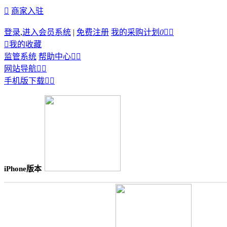

商家入驻
登录
,
进入会员系统
|
免费注册
我的采购计划
0



我的收藏
监管系统
帮助中心


网站导航


手机版下载


iPhone版本