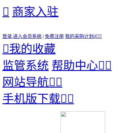

商家入驻
登录
,
进入会员系统
|
免费注册
我的采购计划
0



我的收藏
监管系统
帮助中心


网站导航


手机版下载

