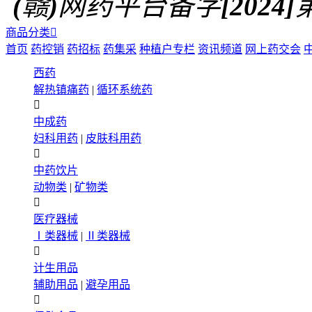
(赣)网药平台备字[2024]第0
商品分类

首页
药控销
药招标
药集采
种植户专栏
资讯频道
网上药交会
西药
解热镇痛药
|
循环系统药

中成药
妇科用药
|
皮肤科用药

中药饮片
动物类
|
矿物类

医疗器械
Ⅰ类器械
|
Ⅱ类器械

计生用品
辅助用品
|
避孕用品
