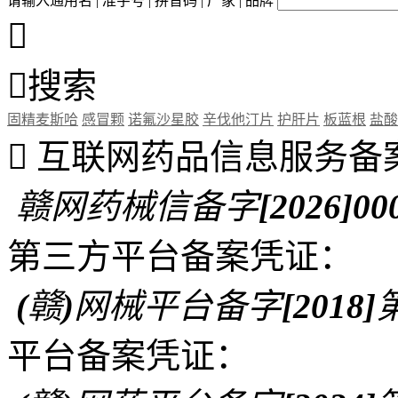
请输入通用名 | 准字号 | 拼音码 | 厂家 | 品牌


搜索
固精麦斯哈
感冒颗
诺氟沙星胶
辛伐他汀片
护肝片
板蓝根
盐酸

互联网药品信息服务备
赣网药械信备字[2026]00
第三方平台备案凭证：
(赣)网械平台备字[2018]第
平台备案凭证：