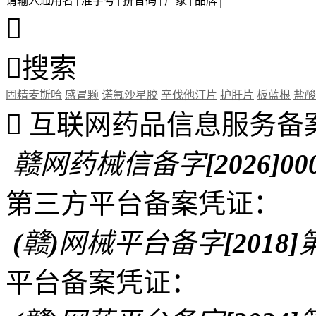
请输入通用名 | 准字号 | 拼音码 | 厂家 | 品牌


搜索
固精麦斯哈
感冒颗
诺氟沙星胶
辛伐他汀片
护肝片
板蓝根
盐酸

互联网药品信息服务备
赣网药械信备字[2026]00
第三方平台备案凭证：
(赣)网械平台备字[2018]第
平台备案凭证：