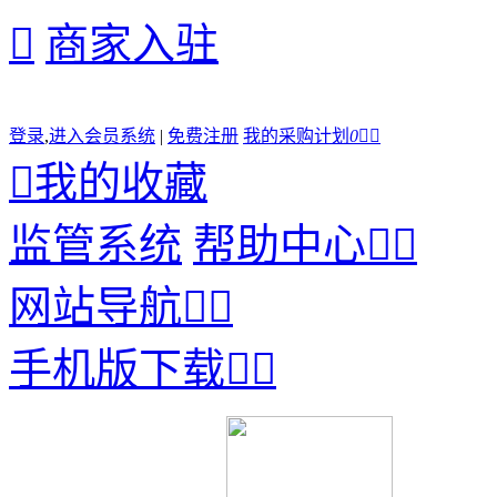

商家入驻
登录
,
进入会员系统
|
免费注册
我的采购计划
0



我的收藏
监管系统
帮助中心


网站导航


手机版下载

