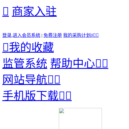

商家入驻
登录
,
进入会员系统
|
免费注册
我的采购计划
0



我的收藏
监管系统
帮助中心


网站导航


手机版下载

