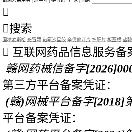
请输入通用名 | 准字号 | 拼音码 | 厂家 | 品牌


搜索
固精麦斯哈
感冒颗
诺氟沙星胶
辛伐他汀片
护肝片
板蓝根
盐酸

互联网药品信息服务备
赣网药械信备字[2026]00
第三方平台备案凭证：
(赣)网械平台备字[2018]第
平台备案凭证：