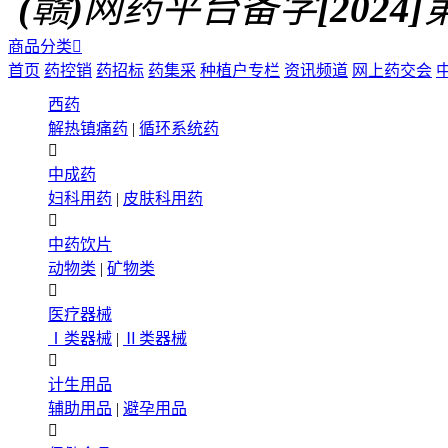
(赣)网药平台备字[2024]第0
商品分类

首页
药控销
药招标
药集采
种植户专栏
资讯频道
网上药交会
西药
解热镇痛药
|
循环系统药

中成药
妇科用药
|
皮肤科用药

中药饮片
动物类
|
矿物类

医疗器械
Ⅰ类器械
|
Ⅱ类器械

计生用品
辅助用品
|
避孕用品
